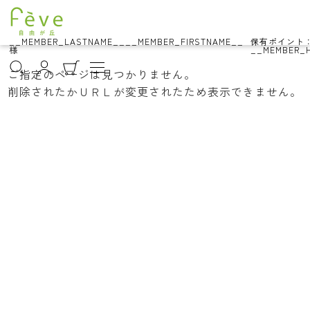
__MEMBER_LASTNAME__
__MEMBER_FIRSTNAME__
保有ポイント
様
__MEMBER_H
ご指定のページは見つかりません。
削除されたかＵＲＬが変更されたため表示できません。