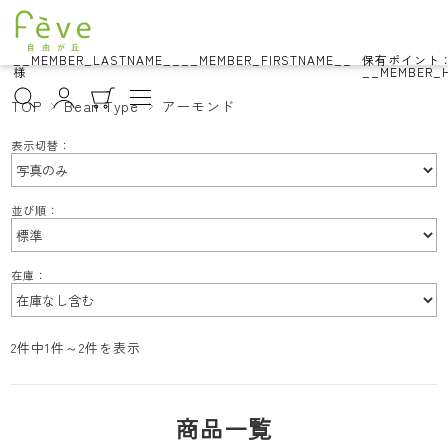
__MEMBER_LASTNAME__
__MEMBER_FIRSTNAME__
保有ポイント
様
__MEMBER_H
TOP
Bean Type
アーモンド
表示切替：
並び順：
在庫：
2件中1件～2件を表示
商品一覧