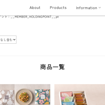
About
Products
Information
イント：
__MEMBER_HOLDINGPOINT__
pt
商品一覧