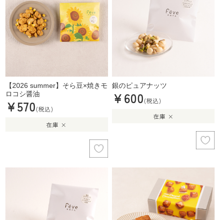
【2026 summer】そら豆×焼きモ
銀のピュアナッツ
¥600
ロコシ醤油
(税込)
¥570
(税込)
在庫 ×
在庫 ×