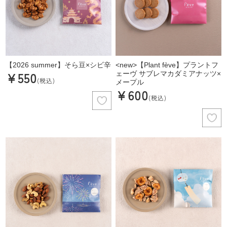
【2026 summer】そら豆×シビ辛
<new>【Plant fève】プラントフ
¥550
ェーヴ サブレマカダミアナッツ×
(税込)
メープル
¥600
(税込)