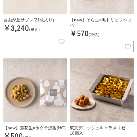
自由が丘サブレ(21枚入り)
【new】そら豆×黒トリュフペッ
¥3,240
パー
(税込)
¥570
(税込)
【new】落花生×ホタテ燻製(HC)
東京デニッシュキャラメリゼ
¥500
18個入