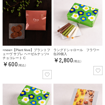
<new>【Plant fève】プラントフ
ラングドシャロール フラワー
ェーヴ サブレ ヘーゼルナッツ×
缶20個入
¥2,800
チョコレート C
(税込)
¥600
(税込)