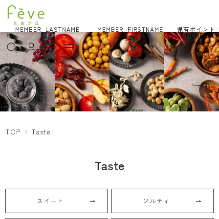
__MEMBER_LASTNAME__
__MEMBER_FIRSTNAME__
保有ポイント
様
__MEMBER_H
TOP
Taste
Taste
スイート
ソルティ