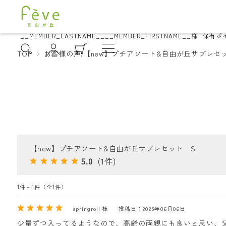
__MEMBER_LASTNAME__
__MEMBER_FIRSTNAME__
様
保有ポ
TOP
お客様の声:【new】プチアソート&自由が丘サブレセ
【new】プチアソート&自由が丘サブレセット S
5.0
(1件)
1件～1件（全1件）
springroll 様
投稿日：2025年06月06日
少量ずつ入ってるようなので、高齢の両親にも良いと思い、